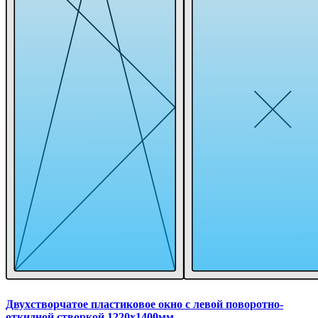
Двухстворчатое пластиковое окно с левой поворотно-
откидной створкой 1220x1400мм