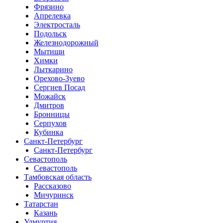
Фрязино
Апрелевка
Электросталь
Подольск
Железнодорожный
Мытищи
Химки
Лыткарино
Орехово-Зуево
Сергиев Посад
Можайск
Дмитров
Бронницы
Серпухов
Кубинка
Санкт-Петербург
Санкт-Петербург
Севастополь
Севастополь
Тамбовская область
Рассказово
Мичуринск
Татарстан
Казань
Удмуртия