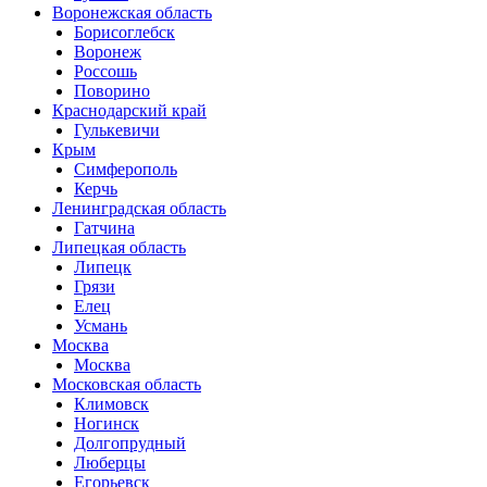
Воронежская область
Борисоглебск
Воронеж
Россошь
Поворино
Краснодарский край
Гулькевичи
Крым
Симферополь
Керчь
Ленинградская область
Гатчина
Липецкая область
Липецк
Грязи
Елец
Усмань
Москва
Москва
Московская область
Климовск
Ногинск
Долгопрудный
Люберцы
Егорьевск