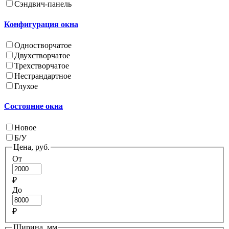
Сэндвич-панель
Конфигурация окна
Одностворчатое
Двухстворчатое
Трехстворчатое
Нестрандартное
Глухое
Состояние окна
Новое
Б/У
Цена, руб.
От
₽
До
₽
Ширина, мм